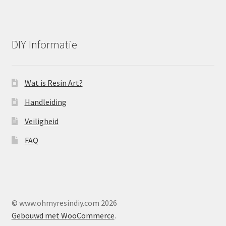
DIY Informatie
Wat is Resin Art?
Handleiding
Veiligheid
FAQ
© www.ohmyresindiy.com 2026
Gebouwd met WooCommerce
.