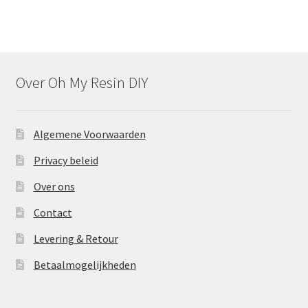
Over Oh My Resin DIY
Algemene Voorwaarden
Privacy beleid
Over ons
Contact
Levering & Retour
Betaalmogelijkheden