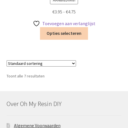
Prijsklasse:
€
3.95
-
€
4.75
€3.95
Toevoegen aan verlanglijst
tot
Dit
€4.75
Opties selecteren
product
heeft
meerdere
variaties.
Deze
optie
Toont alle 7 resultaten
kan
gekozen
worden
op
Over Oh My Resin DIY
de
productpagina
Algemene Voorwaarden