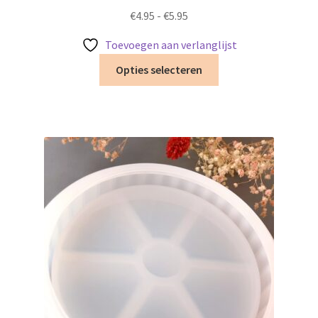
Prijsklasse:
€
4.95
-
€
5.95
€4.95
Toevoegen aan verlanglijst
tot
Dit
€5.95
Opties selecteren
product
heeft
meerdere
variaties.
Deze
optie
kan
gekozen
worden
op
de
productpagina