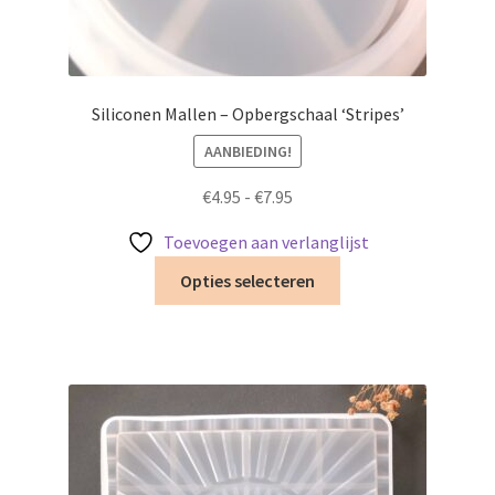
Siliconen Mallen – Opbergschaal ‘Stripes’
AANBIEDING!
Prijsklasse:
€
4.95
-
€
7.95
€4.95
Toevoegen aan verlanglijst
tot
Dit
€7.95
Opties selecteren
product
heeft
meerdere
variaties.
Deze
optie
kan
gekozen