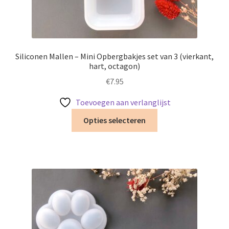
Siliconen Mallen – Mini Opbergbakjes set van 3 (vierkant,
hart, octagon)
€
7.95
Toevoegen aan verlanglijst
Dit
Opties selecteren
product
heeft
meerdere
variaties.
Deze
optie
kan
gekozen