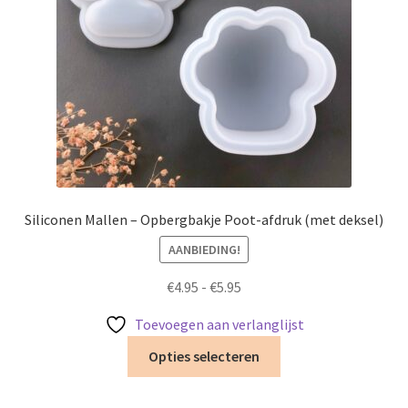
worden
op
de
productpagina
Siliconen Mallen – Opbergbakje Poot-afdruk (met deksel)
AANBIEDING!
Prijsklasse:
€
4.95
-
€
5.95
€4.95
Toevoegen aan verlanglijst
tot
Dit
€5.95
Opties selecteren
product
heeft