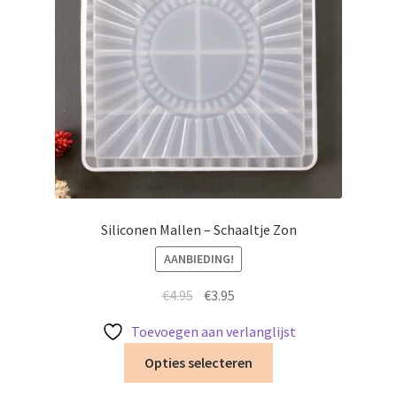
worden
op
de
productpagina
Siliconen Mallen – Schaaltje Zon
AANBIEDING!
Oorspronkelijke
Huidige
€
4.95
€
3.95
prijs
prijs
Toevoegen aan verlanglijst
was:
is:
Dit
€4.95.
€3.95.
Opties selecteren
product