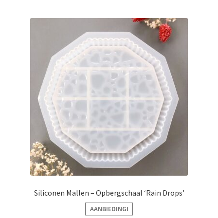
meerdere
variaties.
Deze
optie
kan
gekozen
worden
op
de
productpagina
Siliconen Mallen – Opbergschaal ‘Rain Drops’
AANBIEDING!