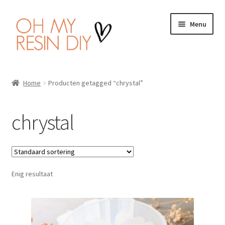
Ga
Ga
Menu
door
naar
naar
de
navigatie
inhoud
Home
Home
Producten getagged “chrystal”
Wat is Resin Art?
chrystal
Subme
Producten
uitvou
Handleiding
Enig resultaat
Veiligheid
Wishlist