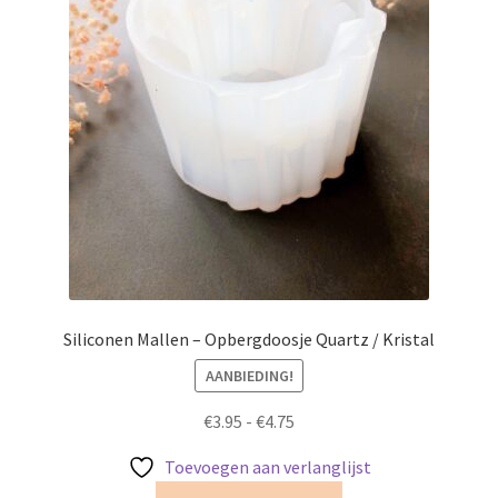
Siliconen Mallen – Opbergdoosje Quartz / Kristal
AANBIEDING!
Prijsklasse:
€
3.95
-
€
4.75
€3.95
Toevoegen aan verlanglijst
tot
Dit