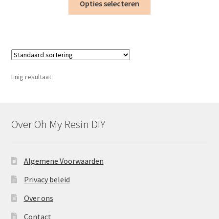
€4.75
Opties selecteren
product
heeft
meerdere
variaties.
Deze
optie
Enig resultaat
kan
gekozen
worden
op
Over Oh My Resin DIY
de
productpagina
Algemene Voorwaarden
Privacy beleid
Over ons
Contact