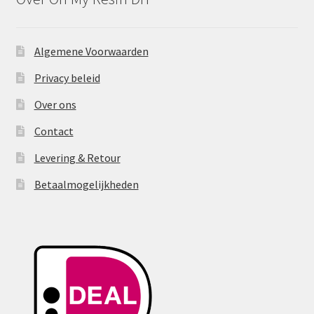
de
productpagina
Algemene Voorwaarden
Privacy beleid
Over ons
Contact
Levering & Retour
Betaalmogelijkheden