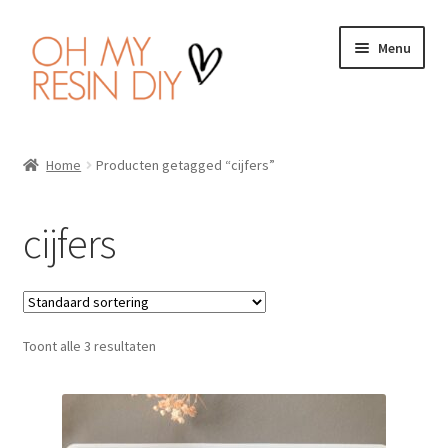
Ga
Ga
Menu
door
naar
naar
de
navigatie
inhoud
Home
Home
Producten getagged “cijfers”
Wat is Resin Art?
cijfers
Subme
Producten
uitvou
Handleiding
Toont alle 3 resultaten
Veiligheid
Wishlist