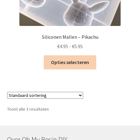
Siliconen Mallen – Pikachu
Prijsklasse:
€
4.95
-
€
5.95
€4.95
Dit
tot
Opties selecteren
product
€5.95
heeft
meerdere
variaties.
Deze
optie
Toont alle 3 resultaten
kan
gekozen
worden
op
Over Oh My Resin DIY