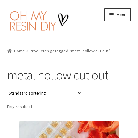
Ga
Ga
Menu
door
naar
naar
de
navigatie
inhoud
Home
Home
Producten getagged “metal hollow cut out”
Wat is Resin Art?
metal hollow cut out
Subme
Producten
uitvou
Handleiding
Enig resultaat
Veiligheid
Wishlist