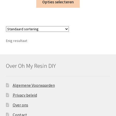
€1.45.
€0.95.
Opties selecteren
product
heeft
meerdere
variaties.
Deze
optie
Enig resultaat
kan
gekozen
worden
op
Over Oh My Resin DIY
de
productpagina
Algemene Voorwaarden
Privacy beleid
Over ons
Contact