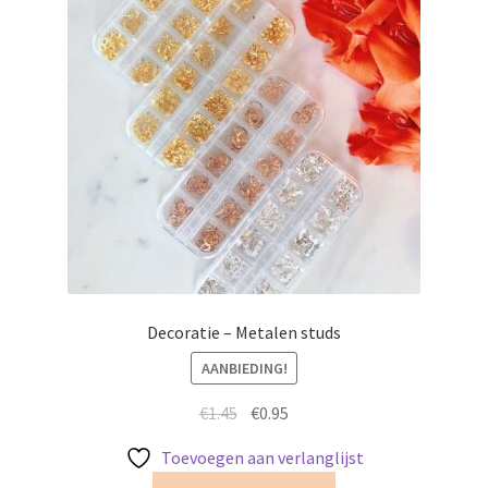
Decoratie – Metalen studs
AANBIEDING!
Oorspronkelijke
Huidige
€
1.45
€
0.95
prijs
prijs
Toevoegen aan verlanglijst
was:
is:
Dit