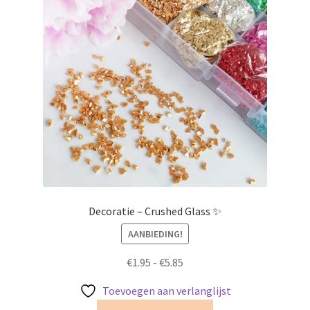
Decoratie – Crushed Glass ✨
AANBIEDING!
Prijsklasse:
€
1.95
-
€
5.85
€1.95
Toevoegen aan verlanglijst
tot
Dit