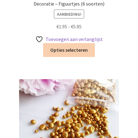
Decoratie – Figuurtjes (6 soorten)
AANBIEDING!
Prijsklasse:
€
1.95
-
€
5.85
€1.95
Toevoegen aan verlanglijst
tot
Dit
€5.85
Opties selecteren
product
heeft
meerdere
variaties.
Deze
optie
kan
gekozen
worden
op
de