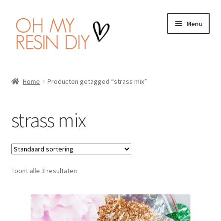
Ga
Ga
Menu
door
naar
naar
de
navigatie
inhoud
Home
Home
Producten getagged “strass mix”
Wat is Resin Art?
strass mix
Subme
Producten
uitvou
Handleiding
Toont alle 3 resultaten
Veiligheid
Wishlist