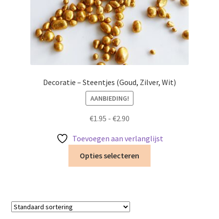
productpagina
Decoratie – Steentjes (Goud, Zilver, Wit)
AANBIEDING!
Prijsklasse:
€
1.95
-
€
2.90
€1.95
Toevoegen aan verlanglijst
tot
Dit
€2.90
Opties selecteren
product
heeft
meerdere
variaties.
Deze