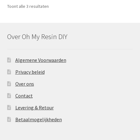
optie
Toont alle 3 resultaten
kan
gekozen
worden
op
Over Oh My Resin DIY
de
productpagina
Algemene Voorwaarden
Privacy beleid
Over ons
Contact
Levering & Retour
Betaalmogelijkheden