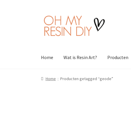
Ga
Ga
door
naar
naar
de
navigatie
inhoud
Home
Wat is Resin Art?
Producten
Home
Producten getagged “geode”