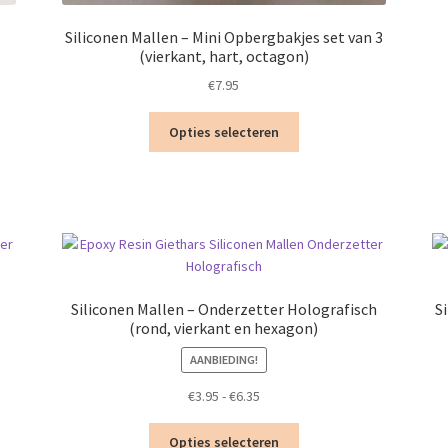
Siliconen Mallen – Mini Opbergbakjes set van 3
(vierkant, hart, octagon)
€
7.95
Dit
Opties selecteren
product
heeft
meerdere
variaties.
Deze
optie
kan
gekozen
Siliconen Mallen – Onderzetter Holografisch
S
worden
(rond, vierkant en hexagon)
op
AANBIEDING!
de
productpagina
Prijsklasse:
€
3.95
-
€
6.35
ina
€3.95
Dit
tot
Opties selecteren