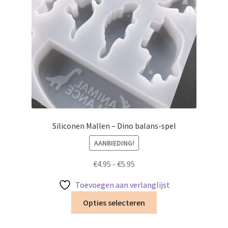
de
productpagina
Siliconen Mallen – Dino balans-spel
AANBIEDING!
Prijsklasse:
€
4.95
-
€
5.95
€4.95
Toevoegen aan verlanglijst
tot
Dit
€5.95
Opties selecteren
product
heeft