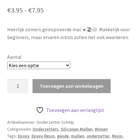
Prijsklasse:
€
3.95
-
€
7.95
€3.95
Heerlijk zomers geïnspireerde mal ☀️🏖️🐚 Makkelijk voor
tot
beginners, maar ervaren
artists
zullen het ook waarderen.
€7.95
Aantal
Siliconen
Toevoegen aan winkelwagen
Mallen
-
Onderzetter
Toevoegen aan verlanglijst
Schelp
aantal
Artikelnummer:
Onderzetter Schelp
Categorieën:
Onderzetters
,
Siliconen Mallen
,
Wonen
Tags:
Epoxy
,
Epoxy Resin
,
geode
,
mallen
,
onderzetter
,
Resin
,