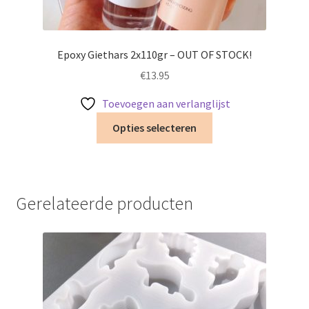
Epoxy Giethars 2x110gr – OUT OF STOCK!
€
13.95
Toevoegen aan verlanglijst
Dit
Opties selecteren
product
heeft
meerdere
variaties.
Gerelateerde producten
Deze
optie
kan
gekozen
worden
op