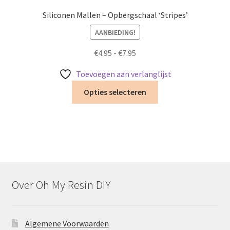
kan
Siliconen Mallen – Opbergschaal ‘Stripes’
gekozen
AANBIEDING!
worden
op
Prijsklasse:
€
4.95
-
€
7.95
de
€4.95
productpagina
Toevoegen aan verlanglijst
tot
Dit
€7.95
Opties selecteren
product
heeft
meerdere
variaties.
Deze
optie
kan
Over Oh My Resin DIY
gekozen
worden
op
Algemene Voorwaarden
de